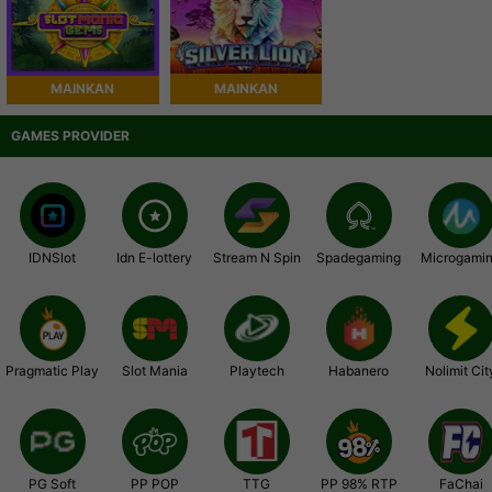
MAINKAN
MAINKAN
GAMES PROVIDER
IDNSlot
Idn E-lottery
Stream N Spin
Spadegaming
Microgami
Pragmatic Play
Slot Mania
Playtech
Habanero
Nolimit Cit
PG Soft
PP POP
TTG
PP 98% RTP
FaChai