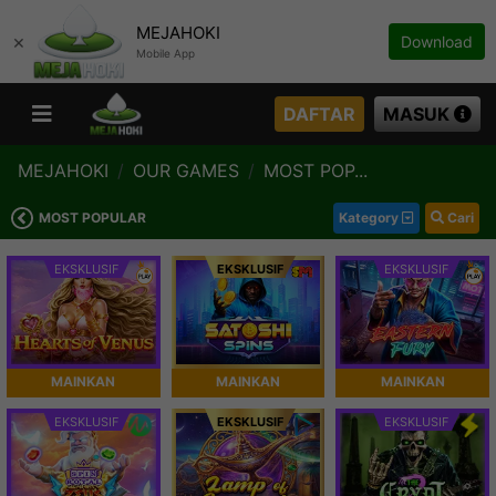
MEJAHOKI
×
Download
Mobile App
DAFTAR
MASUK
MEJAHOKI
OUR GAMES
MOST POP...
MOST POPULAR
Kategory
Cari
EKSKLUSIF
EKSKLUSIF
EKSKLUSIF
MAINKAN
MAINKAN
MAINKAN
EKSKLUSIF
EKSKLUSIF
EKSKLUSIF