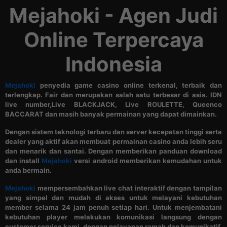
Mejahoki - Agen Judi
Online Terpercaya
Indonesia
Mejahoki
penyedia game casino online terkenal, terbaik dan
terlengkap. Fair dan merupakan salah satu terbesar di asia. IDN
live number,Live BLACKJACK, Live ROULETTE, Queenco
BACCARAT dan masih banyak permainan yang dapat dimainkan.
Dengan sistem teknologi terbaru dan server kecepatan tinggi serta
dealer yang aktif akan membuat permainan casino anda lebih seru
dan menarik dan santai. Dengan memberikan panduan download
dan install
Mejahoki
versi android memberikan kemudahan untuk
anda bermain.
Mejahoki
mempersembahkan live chat interaktif dengan tampilan
yang simpel dan mudah di akses untuk melayani kebutuhan
member selama 24 jam penuh setiap hari. Untuk menjembatani
kebutuhan player melakukan komunikasi langsung dengan
customer service kami, dengan pelayanan ramah dan komunikatif.