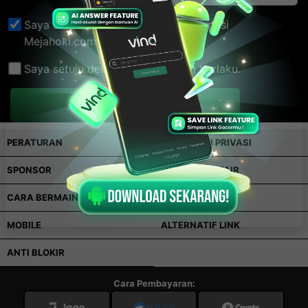
Saya bersedia menerima email promosi
Mejahoki.com.
Saya setuju dengan peraturan yg berlaku.
PROSES
PERATURAN
KEBIJAKAN PRIVASI
SPONSOR
PERMAINAN FAIR
CARA BERMAIN
VIDEO TUTORIAL
MOBILE
ALTERNATIF LINK
ANTI BLOKIR
Cara Pembayaran: