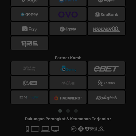
Partner Kami:
Dukungan Perangkat & Keamanan Terjamin :