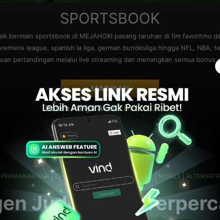
SPORTSBOOK
k bermain sportsbook di MEJAHOKI pasang taruhan di tim favoritmu dar
premiere league, spanish la liga, german bundesliga hingga NFL, NBA, t
ruan pertandingan melalui live streaming dan menangkan semua bonus se
MAINKAN
Belum Punya Akun?
Daftar Gratis!
PERMAINAN FAIR
CARA BERMAIN
VIDEO TUTORIAL
MOBILE
ALTERNATIF
gen Judi Online Terperc