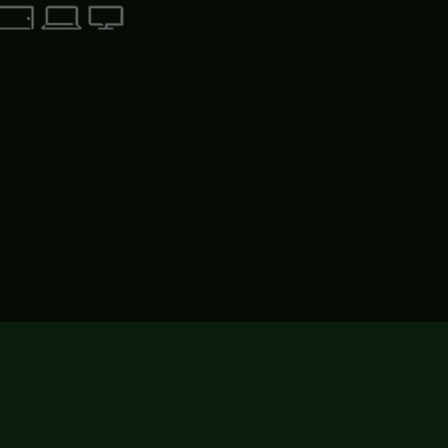
PTA DILINDUNGI