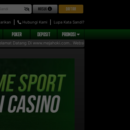
MASUK
DAFTAR
arikan
Hubungi Kami
Lupa Kata Sandi?
POKER
DEPOSIT
PROMOSI
t Datang Di www.mejahoki.com.. Website Di Mana Anda Akan Merasakan 